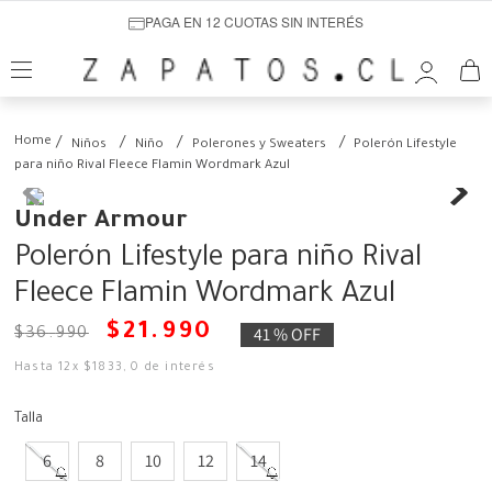
PAGA EN 12 CUOTAS SIN INTERÉS
Niños
Niño
Polerones y Sweaters
Polerón Lifestyle
para niño Rival Fleece Flamin Wordmark Azul
Under Armour
Polerón Lifestyle para niño Rival
Fleece Flamin Wordmark Azul
$
21
.
990
41 %
OFF
$
36
.
990
Hasta
12
x
$
1833
,
0
de interés
Talla
6
8
10
12
14