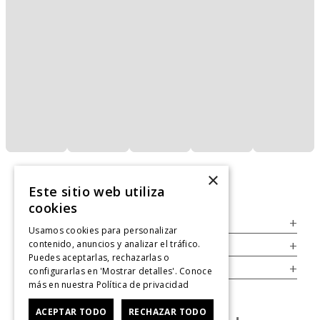
×
Este sitio web utiliza
cookies
Servicio al Consumidor
+
Usamos cookies para personalizar
contenido, anuncios y analizar el tráfico.
Legal
+
Puedes aceptarlas, rechazarlas o
Cuenta
+
configurarlas en 'Mostrar detalles'. Conoce
más en nuestra
Política de privacidad
ACEPTAR TODO
RECHAZAR TODO