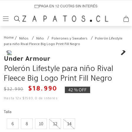
PAGA EN 12 CUOTAS SIN INTERÉS
Niños
Niño
Polerones y Sweaters
Polerón Lifestyle
para niño Rival Fleece Big Logo Print Fill Negro
Under Armour
Polerón Lifestyle para niño Rival
Fleece Big Logo Print Fill Negro
$
18
.
990
42 %
OFF
$
32
.
990
Hasta
12
x
$
1583
,
0
de interés
Talla
6
8
10
12
14