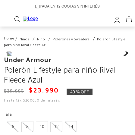
PAGA EN 12 CUOTAS SIN INTERÉS
Niños
Niño
Polerones y Sweaters
Polerón Lifestyle
para niño Rival Fleece Azul
Under Armour
Polerón Lifestyle para niño Rival
Fleece Azul
$
23
.
990
40 %
OFF
$
39
.
990
Hasta
12
x
$
2000
,
0
de interés
Talla
6
8
10
12
14