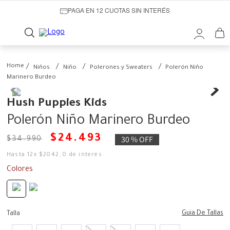
PAGA EN 12 CUOTAS SIN INTERÉS
Niños
Niño
Polerones y Sweaters
Polerón Niño
Marinero Burdeo
Hush Puppies Kids
Polerón Niño Marinero Burdeo
$
24
.
493
30 %
OFF
$
34
.
990
Hasta
12
x
$
2042
,
0
de interés
Colores
Guia De Tallas
Talla