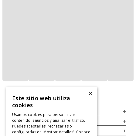
×
Este sitio web utiliza
cookies
Servicio al Consumidor
+
Usamos cookies para personalizar
contenido, anuncios y analizar el tráfico.
Legal
+
Puedes aceptarlas, rechazarlas o
Cuenta
+
configurarlas en 'Mostrar detalles'. Conoce