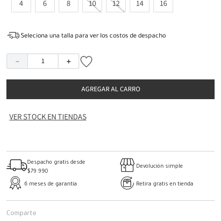
4
6
8
10
12
14
16
Seleciona una talla para ver los costos de despacho
－
＋
AGREGAR AL CARRO
VER STOCK EN TIENDAS
Despacho gratis desde
Devolución simple
$79.990
6 meses de garantía
Retira gratis en tienda
Comparte