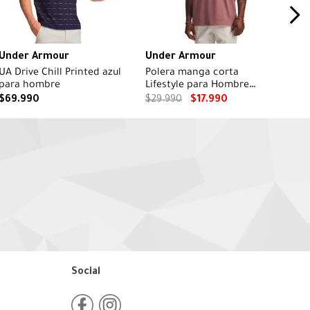
Under Armour
Under Armour
UA Drive Chill Printed azul
Polera manga corta
para hombre
Lifestyle para Hombre
Heavyweight Oversized café
$
69
.
990
$
29
.
990
$
17
.
990
Social