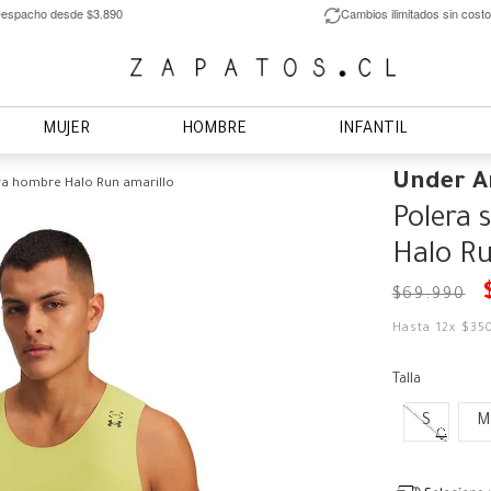
espacho desde $3.890
Cambios ilimitados sin costo
MUJER
HOMBRE
INFANTIL
Under 
ra hombre Halo Run amarillo
Polera 
Halo Ru
$
69
.
990
Hasta
12
x
$
35
Talla
S
M