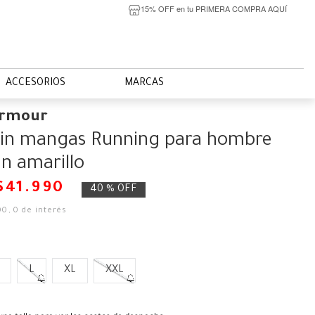
15% OFF en tu PRIMERA COMPRA AQUÍ
ACCESORIOS
MARCAS
Armour
sin mangas Running para hombre
n amarillo
$
41
.
990
40 %
OFF
00
,
0
de interés
L
XL
XXL