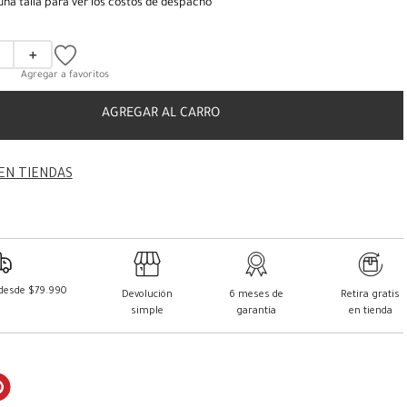
una talla para ver los costos de despacho
＋
AGREGAR AL CARRO
EN TIENDAS
 desde $79.990
Devolución
6 meses de
Retira gratis
simple
garantía
en tienda