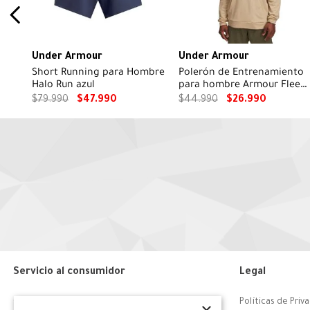
Under Armour
Under Armour
Short Running para Hombre
Polerón de Entrenamiento
Halo Run azul
para hombre Armour Fleec
graphic hoodie Café
$
79
.
990
$
47
.
990
$
44
.
990
$
26
.
990
Servicio al consumidor
Legal
Centro de Ayuda
Políticas de Priv