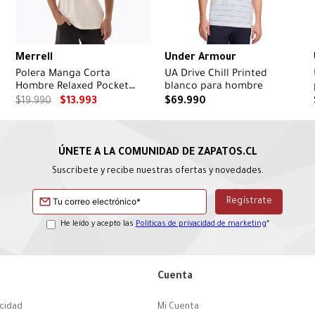
Merrell
Under Armour
Polera Manga Corta
UA Drive Chill Printed
e
Hombre Relaxed Pocket
blanco para hombre
Beige Merrell
$
19
.
990
$
13
.
993
$
69
.
990
Suscríbete y recibe nuestras ofertas y novedades.
He leído y acepto las
Políticas de privacidad de marketing
*
Cuenta
acidad
Mi Cuenta