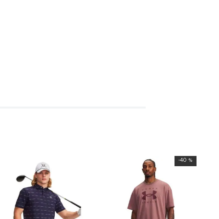
-
40 %