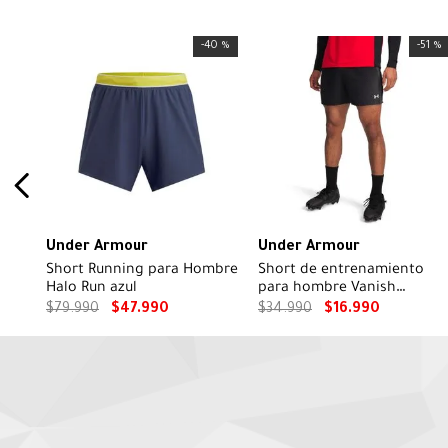
-
40 %
-
51 %
Under Armour
Under Armour
Short Running para Hombre
Short de entrenamiento
Halo Run azul
para hombre Vanish
Graphic negro
$
79
.
990
$
47
.
990
$
34
.
990
$
16
.
990