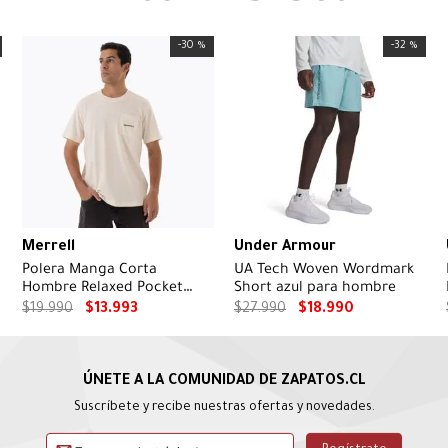
-
30 %
-
32 %
Merrell
Under Armour
Polera Manga Corta
UA Tech Woven Wordmark
Hombre Relaxed Pocket
Short azul para hombre
Beige Merrell
$
19
.
990
$
13
.
993
$
27
.
990
$
18
.
990
Suscríbete y recibe nuestras ofertas y novedades.