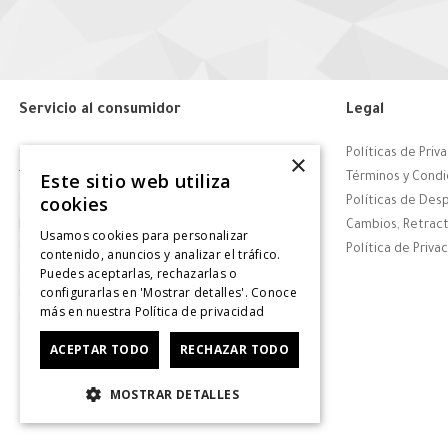
Servicio al consumidor
Legal
Centro de Ayuda
Políticas de Priv
×
Este sitio web utiliza
Tiendas
Términos y Condi
cookies
Contáctanos
Políticas de Des
Retiro en tienda
Cambios, Retract
Usamos cookies para personalizar
Giftcard
Política de Priva
contenido, anuncios y analizar el tráfico.
Puedes aceptarlas, rechazarlas o
Solicitar Factura
configurarlas en 'Mostrar detalles'. Conoce
CyberDay
más en nuestra
Política de privacidad
CyberMonday
ACEPTAR TODO
RECHAZAR TODO
MOSTRAR DETALLES