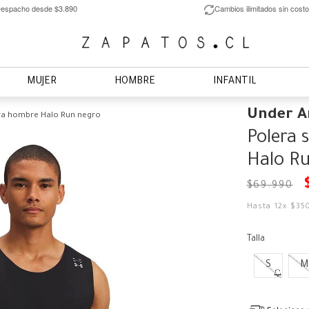
espacho desde $3.890
Cambios ilimitados sin costo
MUJER
HOMBRE
INFANTIL
Under 
ra hombre Halo Run negro
Polera 
Halo R
$
69
.
990
Hasta
12
x
$
35
Talla
S
M