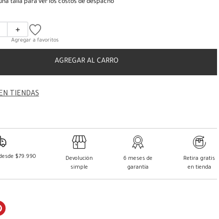
una talla para ver los costos de despacho
＋
AGREGAR AL CARRO
EN TIENDAS
 desde $79.990
Devolución
6 meses de
Retira gratis
simple
garantía
en tienda