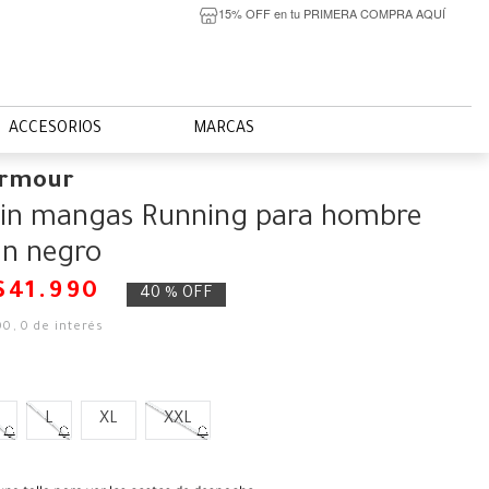
15% OFF en tu PRIMERA COMPRA AQUÍ
ACCESORIOS
MARCAS
Armour
sin mangas Running para hombre
un negro
$
41
.
990
40 %
OFF
00
,
0
de interés
L
XL
XXL