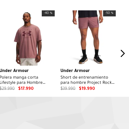
-
40 %
-
50 %
Under Armour
Under Armour
Polera manga corta
Short de entrenamiento
Lifestyle para Hombre
para hombre Project Rock
Heavyweight Oversized café
Ultimate rojo
$
29
.
990
$
17
.
990
$
39
.
990
$
19
.
990