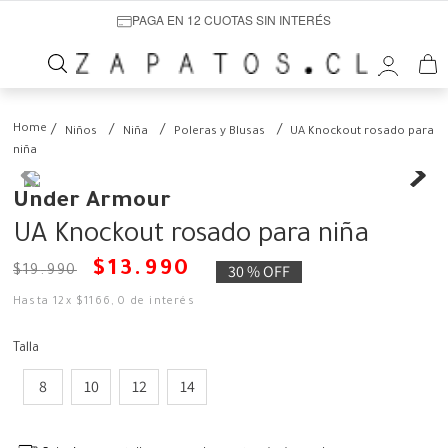
PAGA EN 12 CUOTAS SIN INTERÉS
Niños
Niña
Poleras y Blusas
UA Knockout rosado para
niña
Under Armour
UA Knockout rosado para niña
$
13
.
990
30 %
OFF
$
19
.
990
Hasta
12
x
$
1166
,
0
de interés
Talla
8
10
12
14