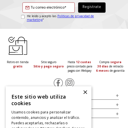
He leído y acepto las
Políticas de privacidad de
marketing
*
Retiro en tienda
Sitio seguro
Hasta
12 cuotas
Compra
segura
gratis
Sitio y pago seguro
precio contado para
30 días
de retracto
pagos con Webpay
6 meses
de garantía
×
Servicio al Consumidor
+
Este sitio web utiliza
cookies
Legal
+
Usamos cookies para personalizar
Cuenta
+
contenido, anuncios y analizar el tráfico.
Puedes aceptarlas, rechazarlas o