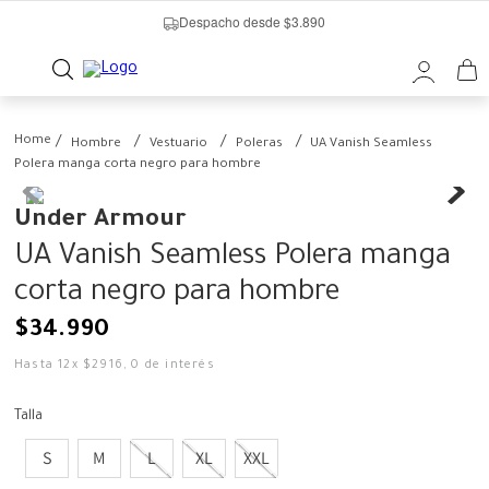
Despacho desde $3.890
Hombre
Vestuario
Poleras
UA Vanish Seamless
Polera manga corta negro para hombre
Under Armour
UA Vanish Seamless Polera manga
corta negro para hombre
$
34
.
990
Hasta
12
x
$
2916
,
0
de interés
Talla
S
M
L
XL
XXL