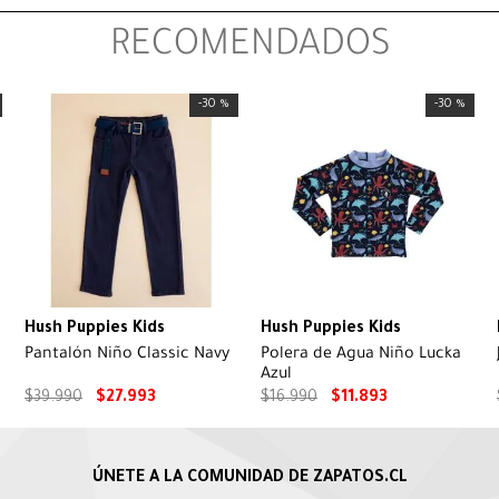
RECOMENDADOS
-
30 %
-
30 %
Hush Puppies Kids
Hush Puppies Kids
Pantalón Niño Classic Navy
Polera de Agua Niño Lucka
Azul
$
39
.
990
$
27
.
993
$
16
.
990
$
11
.
893