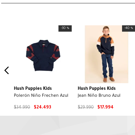
-
30 %
-
40 %
Hush Puppies Kids
Hush Puppies Kids
Polerón Niño Frechen Azul
Jean Niño Bruno Azul
$
34
.
990
$
24
.
493
$
29
.
990
$
17
.
994