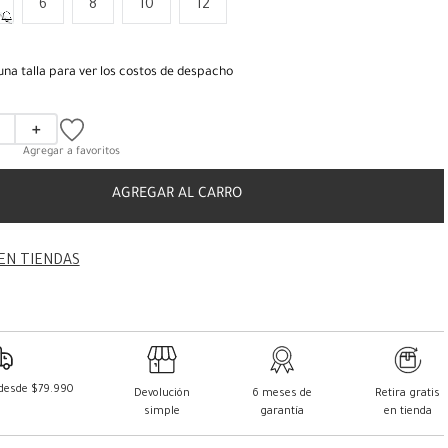
6
8
10
12
una talla para ver los costos de despacho
＋
AGREGAR AL CARRO
EN TIENDAS
 desde $79.990
Devolución
6 meses de
Retira gratis
simple
garantía
en tienda