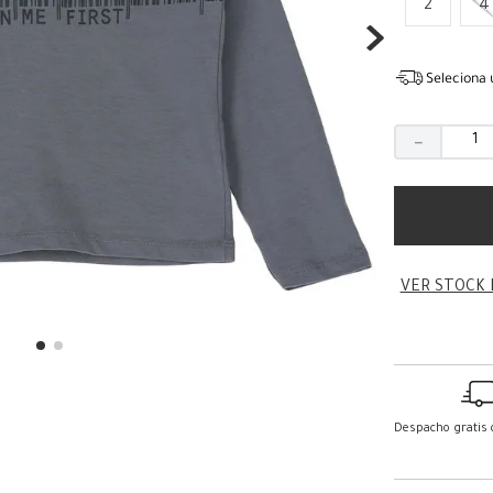
2
4
Seleciona 
－
VER STOCK 
Despacho gratis