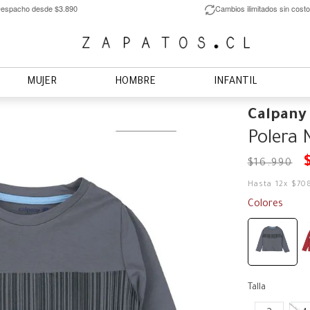
espacho desde $3.890
Cambios ilimitados sin costo
MUJER
HOMBRE
INFANTIL
Calpany
Polera 
$
16
.
990
Hasta
12
x
$
70
Colores
Talla