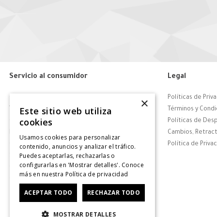
Servicio al consumidor
Legal
Centro de Ayuda
Políticas de Priv
×
Este sitio web utiliza
Tiendas
Términos y Condi
cookies
Contáctanos
Políticas de Des
Retiro en tienda
Cambios, Retract
Usamos cookies para personalizar
Giftcard
Política de Priva
contenido, anuncios y analizar el tráfico.
Puedes aceptarlas, rechazarlas o
Solicitar Factura
configurarlas en 'Mostrar detalles'. Conoce
CyberDay
más en nuestra
Política de privacidad
CyberMonday
ACEPTAR TODO
RECHAZAR TODO
MOSTRAR DETALLES