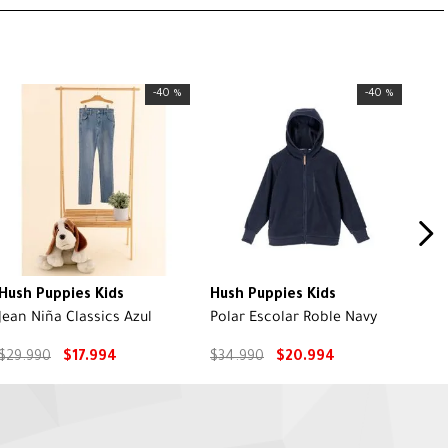
-
40 %
-
40 %
Hush Puppies Kids
Hush Puppies Kids
Jean Niña Classics Azul
Polar Escolar Roble Navy
$
29
.
990
$
17
.
994
$
34
.
990
$
20
.
994