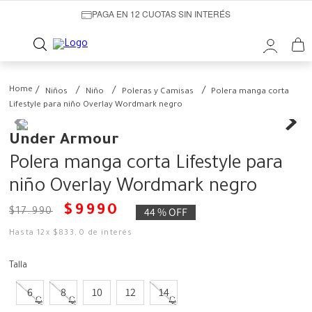
PAGA EN 12 CUOTAS SIN INTERÉS
Niños
Niño
Poleras y Camisas
Polera manga corta
Lifestyle para niño Overlay Wordmark negro
Under Armour
Polera manga corta Lifestyle para
niño Overlay Wordmark negro
$
9990
44 %
OFF
$
17
.
990
Hasta
12
x
$
833
,
0
de interés
Talla
6
8
10
12
14