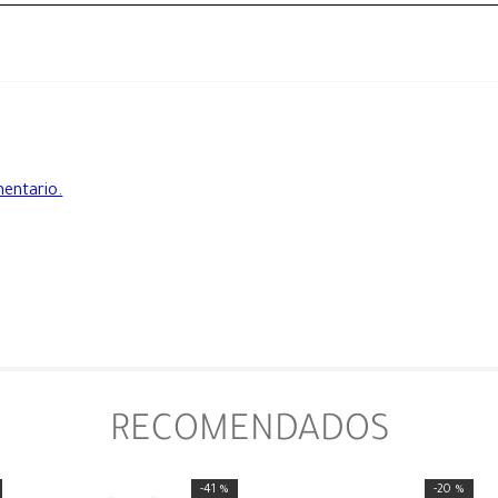
mentario.
RECOMENDADOS
-
41 %
-
20 %