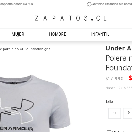
espacho desde $3.890
Cambios ilimitados sin costo
MUJER
HOMBRE
INFANTIL
Under 
e para niño GL Foundation gris
Polera 
Foundat
$
17
.
990
Hasta
12
x
$
83
Talla
6
8