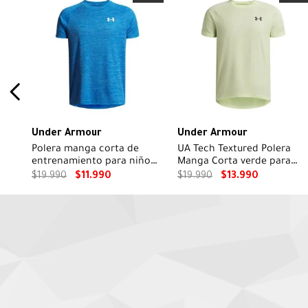
Under Armour
Under Armour
Polera manga corta de
UA Tech Textured Polera
entrenamiento para niño
Manga Corta verde para
Tech Textured azul
niño
$
19
.
990
$
11
.
990
$
19
.
990
$
13
.
990