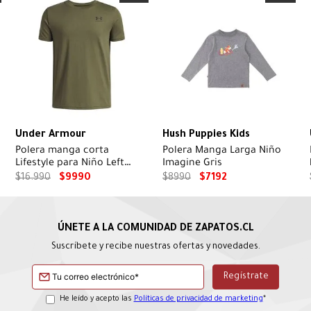
Under Armour
Hush Puppies Kids
Polera manga corta
Polera Manga Larga Niño
Lifestyle para Niño Left
Imagine Gris
chest Verde
$
16
.
990
$
9990
$
8990
$
7192
Suscríbete y recibe nuestras ofertas y novedades.
He leído y acepto las
Políticas de privacidad de marketing
*