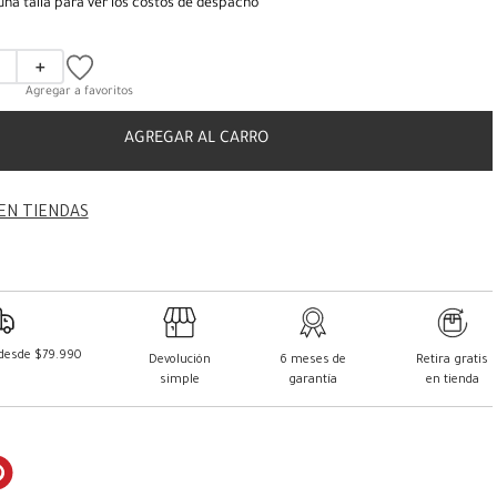
una talla para ver los costos de despacho
＋
AGREGAR AL CARRO
EN TIENDAS
 desde $79.990
Devolución
6 meses de
Retira gratis
simple
garantía
en tienda