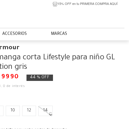
15% OFF en tu PRIMERA COMPRA AQUÍ
ACCESORIOS
MARCAS
Armour
manga corta Lifestyle para niño GL
ion gris
$
9990
44 %
OFF
3
,
0
de interés
10
12
14