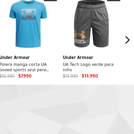
Under Armour
Under Armour
Polera manga corta UA
UA Tech Logo verde para
boxed sports azul para
niño
niños
$
16
.
990
$
7990
$
19
.
990
$
13
.
990