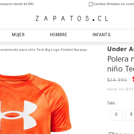
espacho desde $3.890
Cambios ilimitados sin costo
MUJER
HOMBRE
INFANTIL
Under 
enamiento para niño Tech Big Logo Printed Naranja
Polera 
niño Te
$
24
.
990
Hasta
12
x
$
12
Talla
6
8