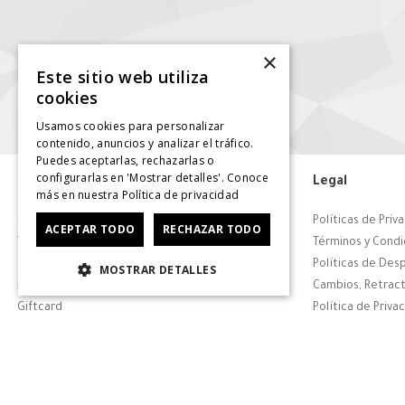
×
Este sitio web utiliza
cookies
Usamos cookies para personalizar
contenido, anuncios y analizar el tráfico.
Puedes aceptarlas, rechazarlas o
configurarlas en 'Mostrar detalles'. Conoce
Servicio al consumidor
Legal
más en nuestra
Política de privacidad
Centro de Ayuda
Políticas de Priv
ACEPTAR TODO
RECHAZAR TODO
Tiendas
Términos y Condi
Contáctanos
Políticas de Des
MOSTRAR DETALLES
Retiro en tienda
Cambios, Retract
Giftcard
Política de Priva
Solicitar Factura
CyberDay
CyberMonday