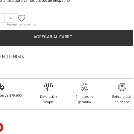
una talla para ver los costos de despacho
＋
AGREGAR AL CARRO
EN TIENDAS
 desde $79.990
Devolución
6 meses de
Retira gratis
simple
garantía
en tienda