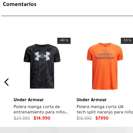
Comentarios
-
40 %
-
53 %
Under Armour
Under Armour
Polera manga corta de
Polera manga corta UA
entrenamiento para niño
tech split naranjo para niñ
Tech Big Logo Printed
$
24
.
990
$
14
.
990
$
16
.
990
$
7990
Negra