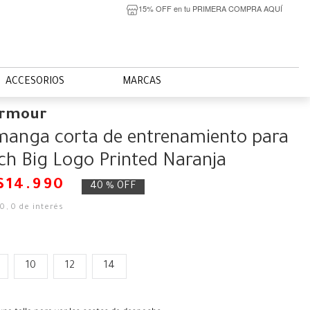
15% OFF en tu PRIMERA COMPRA AQUÍ
ACCESORIOS
MARCAS
Armour
manga corta de entrenamiento para
ch Big Logo Printed Naranja
$
14
.
990
40 %
OFF
50
,
0
de interés
10
12
14