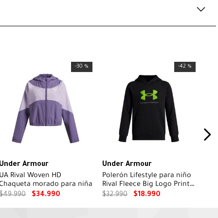
-
30 %
-
42 %
Under Armour
Under Armour
UA Rival Woven HD
Polerón Lifestyle para niño
Chaqueta morado para niña
Rival Fleece Big Logo Print
Fill Negro
$
49
.
990
$
34
.
990
$
32
.
990
$
18
.
990