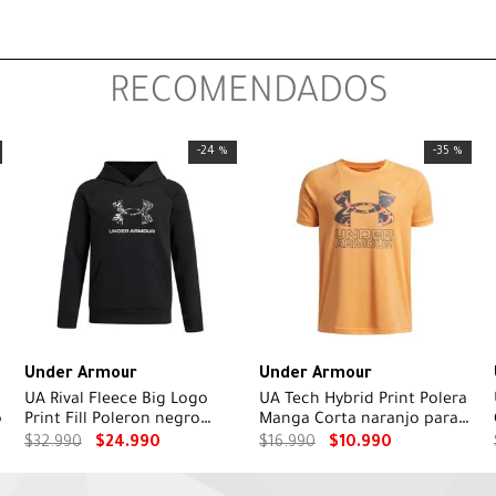
RECOMENDADOS
-
24 %
-
35 %
Under Armour
Under Armour
UA Rival Fleece Big Logo
UA Tech Hybrid Print Polera
o
Print Fill Poleron negro
Manga Corta naranjo para
para niño
niño
$
32
.
990
$
24
.
990
$
16
.
990
$
10
.
990