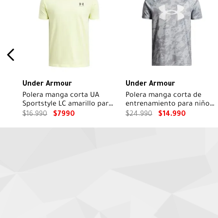
Under Armour
Under Armour
Polera manga corta UA
Polera manga corta de
Sportstyle LC amarillo para
entrenamiento para niño
niño
Tech Big Logo Printed Gris
$
16
.
990
$
7990
$
24
.
990
$
14
.
990