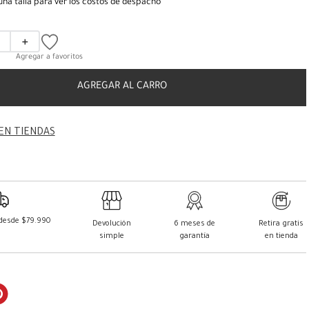
una talla para ver los costos de despacho
＋
AGREGAR AL CARRO
EN TIENDAS
 desde $79.990
Devolución
6 meses de
Retira gratis
simple
garantía
en tienda