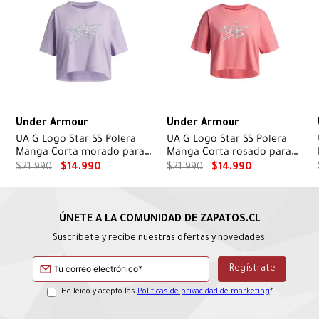
Under Armour
Under Armour
UA G Logo Star SS Polera
UA G Logo Star SS Polera
Manga Corta morado para
Manga Corta rosado para
niña
niña
$
21
.
990
$
14
.
990
$
21
.
990
$
14
.
990
Suscríbete y recibe nuestras ofertas y novedades.
He leído y acepto las
Políticas de privacidad de marketing
*