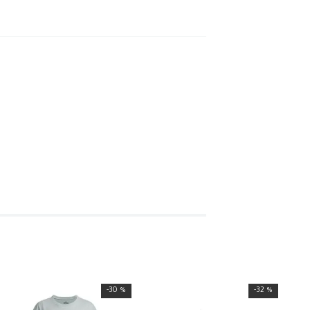
-
30 %
-
32 %