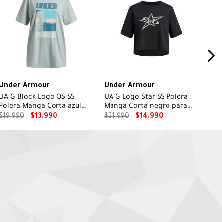
Under Armour
Under Armour
UA G Block Logo OS SS
UA G Logo Star SS Polera
Polera Manga Corta azul
Manga Corta negro para
para niña
niña
$
19
.
990
$
13
.
990
$
21
.
990
$
14
.
990