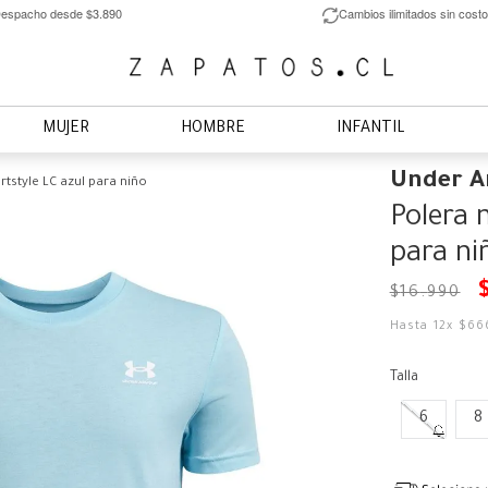
espacho desde $3.890
Cambios ilimitados sin costo
MUJER
HOMBRE
INFANTIL
Under 
tstyle LC azul para niño
Polera 
para ni
$
16
.
990
Hasta
12
x
$
66
Talla
6
8