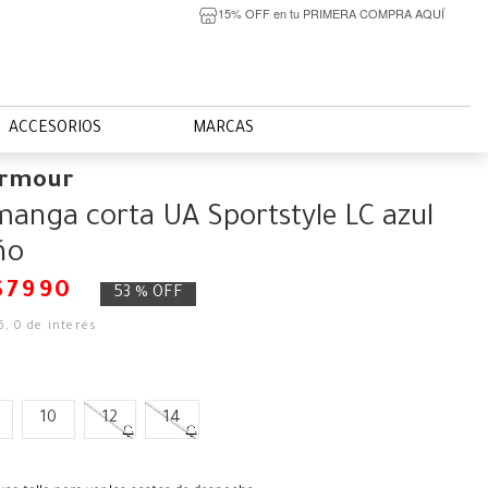
15% OFF en tu PRIMERA COMPRA AQUÍ
ACCESORIOS
MARCAS
Armour
manga corta UA Sportstyle LC azul
ño
$
7990
53 %
OFF
6
,
0
de interés
10
12
14