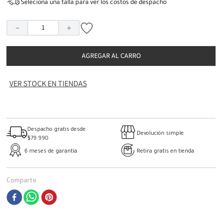
Seleciona una talla para ver los costos de despacho
－
＋
AGREGAR AL CARRO
VER STOCK EN TIENDAS
Despacho gratis desde
Devolución simple
$79.990
6 meses de garantía
Retira gratis en tienda
Comparte