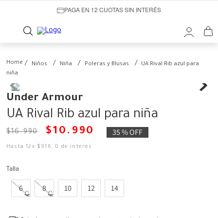
PAGA EN 12 CUOTAS SIN INTERÉS
Niños
Niña
Poleras y Blusas
UA Rival Rib azul para
niña
Under Armour
UA Rival Rib azul para niña
$
10
.
990
35 %
OFF
$
16
.
990
Hasta
12
x
$
916
,
0
de interés
Talla
6
8
10
12
14