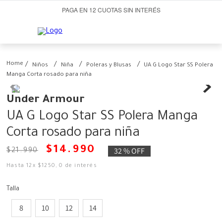
PAGA EN 12 CUOTAS SIN INTERÉS
Niños
Niña
Poleras y Blusas
UA G Logo Star SS Polera
Manga Corta rosado para niña
Under Armour
UA G Logo Star SS Polera Manga
Corta rosado para niña
$
14
.
990
32 %
OFF
$
21
.
990
Hasta
12
x
$
1250
,
0
de interés
Talla
8
10
12
14