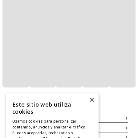
×
Este sitio web utiliza
cookies
Servicio al Consumidor
+
Usamos cookies para personalizar
contenido, anuncios y analizar el tráfico.
Legal
+
Puedes aceptarlas, rechazarlas o
Cuenta