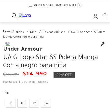
PAGA EN 12 CUOTAS SIN INTERÉS
Niños
Niña
Poleras y Blusas
UA G Logo Star SS Polera
Manga Corta negro para niña
Under Armour
UA G Logo Star SS Polera Manga
Corta negro para niña
$
14
.
990
32 %
OFF
$
21
.
990
Hasta
12
x
$
1250
,
0
de interés
Talla
8
10
12
14