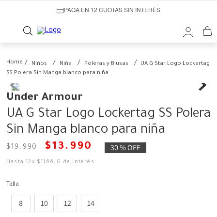
PAGA EN 12 CUOTAS SIN INTERÉS
Niños
Niña
Poleras y Blusas
UA G Star Logo Lockertag
SS Polera Sin Manga blanco para niña
Under Armour
UA G Star Logo Lockertag SS Polera
Sin Manga blanco para niña
$
13
.
990
30 %
OFF
$
19
.
990
Hasta
12
x
$
1166
,
0
de interés
Talla
8
10
12
14