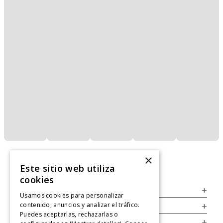
×
Este sitio web utiliza
cookies
Servicio al Consumidor
+
Usamos cookies para personalizar
contenido, anuncios y analizar el tráfico.
Legal
+
Puedes aceptarlas, rechazarlas o
Cuenta
+