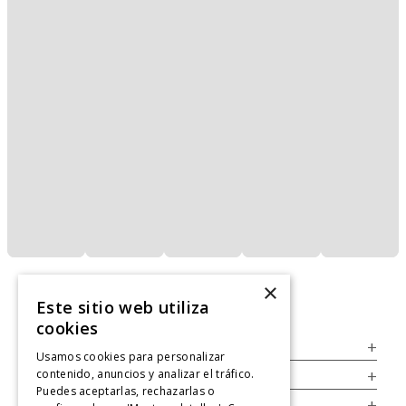
×
Este sitio web utiliza
cookies
Servicio al Consumidor
+
Usamos cookies para personalizar
contenido, anuncios y analizar el tráfico.
Legal
+
Puedes aceptarlas, rechazarlas o
Cuenta