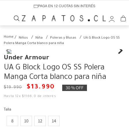
PAGA EN 12 CUOTAS SIN INTERÉS
Niños
Niña
Poleras y Blusas
UA G Block Logo OS SS
Polera Manga Corta blanco para niña
Under Armour
UA G Block Logo OS SS Polera
Manga Corta blanco para niña
$
13
.
990
30 %
OFF
$
19
.
990
Hasta
12
x
$
1166
,
0
de interés
Talla
8
10
12
14