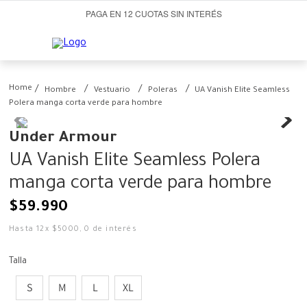
PAGA EN 12 CUOTAS SIN INTERÉS
Hombre
Vestuario
Poleras
UA Vanish Elite Seamless
Polera manga corta verde para hombre
Under Armour
UA Vanish Elite Seamless Polera
manga corta verde para hombre
$
59
.
990
Hasta
12
x
$
5000
,
0
de interés
Talla
S
M
L
XL