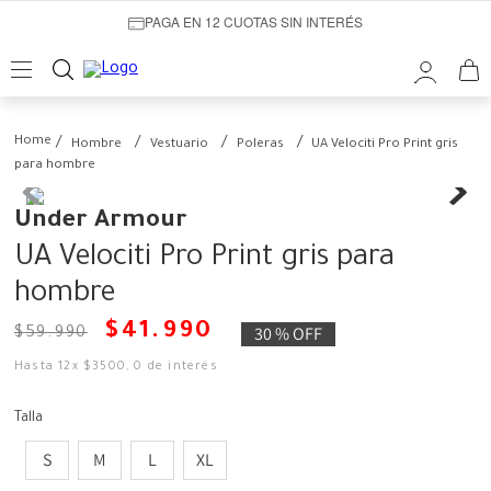
PAGA EN 12 CUOTAS SIN INTERÉS
Hombre
Vestuario
Poleras
UA Velociti Pro Print gris
para hombre
Under Armour
UA Velociti Pro Print gris para
hombre
$
41
.
990
30 %
OFF
$
59
.
990
Hasta
12
x
$
3500
,
0
de interés
Talla
S
M
L
XL