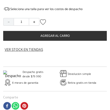
Seleciona una talla para ver los costos de despacho
－
＋
AGREGAR AL CARRO
VER STOCK EN TIENDAS
Despacho gratis
Devolución simple
desde $79.990
6 meses de garantía
Retira gratis en tienda
Comparte