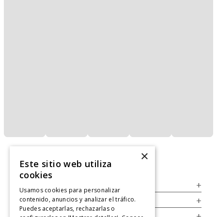
×
Este sitio web utiliza
cookies
Servicio al Consumidor
+
Usamos cookies para personalizar
contenido, anuncios y analizar el tráfico.
Legal
+
Puedes aceptarlas, rechazarlas o
Cuenta
+