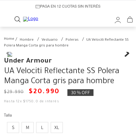
PAGA EN 12 CUOTAS SIN INTERÉS
Hombre
Vestuario
Poleras
UA Velociti Reflectante SS
Polera Manga Corta gris para hombre
Under Armour
UA Velociti Reflectante SS Polera
Manga Corta gris para hombre
$
20
.
990
30 %
OFF
$
29
.
990
Hasta
12
x
$
1750
,
0
de interés
Talla
S
M
L
XL