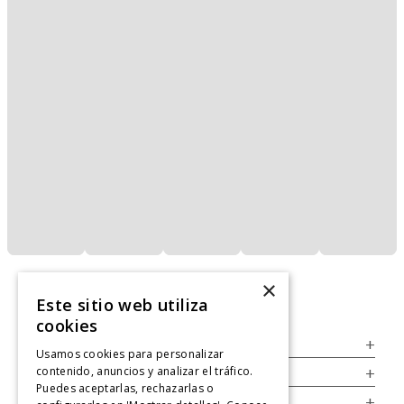
×
Este sitio web utiliza
cookies
Servicio al Consumidor
+
Usamos cookies para personalizar
contenido, anuncios y analizar el tráfico.
Legal
+
Puedes aceptarlas, rechazarlas o
Cuenta
+