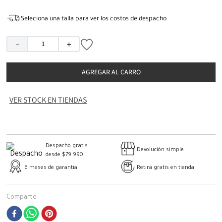
Seleciona una talla para ver los costos de despacho
－
＋
AGREGAR AL CARRO
VER STOCK EN TIENDAS
Despacho gratis
Devolución simple
desde $79.990
6 meses de garantía
Retira gratis en tienda
Comparte