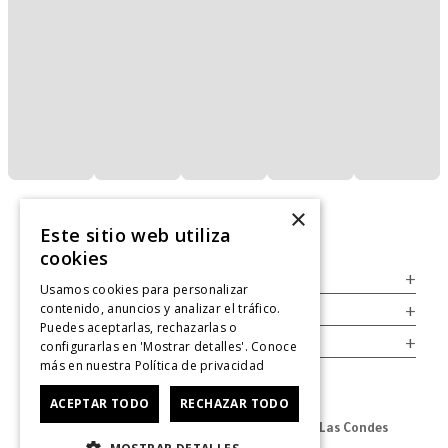
×
Este sitio web utiliza
cookies
Servicio al Consumidor
+
Usamos cookies para personalizar
contenido, anuncios y analizar el tráfico.
Legal
+
Puedes aceptarlas, rechazarlas o
Cuenta
+
configurarlas en 'Mostrar detalles'. Conoce
más en nuestra
Política de privacidad
ACEPTAR TODO
RECHAZAR TODO
Dirección Oficina: Av. Las Condes #11281 - Las Condes