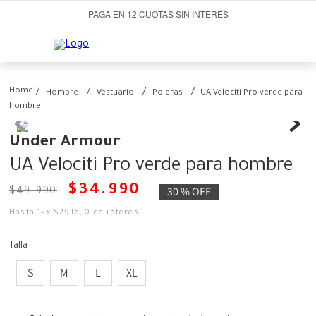
PAGA EN 12 CUOTAS SIN INTERÉS
Hombre
Vestuario
Poleras
UA Velociti Pro verde para
hombre
Under Armour
UA Velociti Pro verde para hombre
$
34
.
990
30 %
OFF
$
49
.
990
Hasta
12
x
$
2916
,
0
de interés
Talla
S
M
L
XL