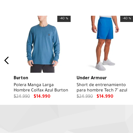
-
40 %
-
40 %
Burton
Under Armour
Polera Manga Larga
Short de entrenamiento
Hombre Colfax Azul Burton
para hombre Tech 7" azul
$
24
.
990
$
14
.
990
$
24
.
990
$
14
.
990