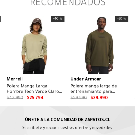
RECOMENDADOS
-
40 %
-
50 %
Merrell
Under Armour
Polera Manga Larga
Polera manga larga de
Hombre Tech Verde Claro
entrenamianto para
Merrell
hombre Project Rock verde
$
42
.
990
$
25
.
794
$
59
.
990
$
29
.
990
Under Armour.
Suscríbete y recibe nuestras ofertas y novedades.