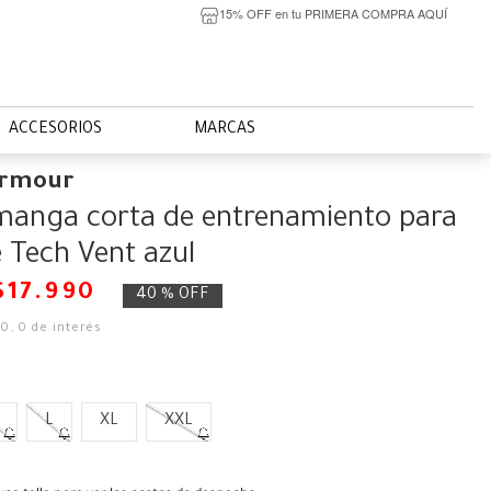
15% OFF en tu PRIMERA COMPRA AQUÍ
ACCESORIOS
MARCAS
Armour
manga corta de entrenamiento para
Tech Vent azul
$
17
.
990
40 %
OFF
00
,
0
de interés
L
XL
XXL