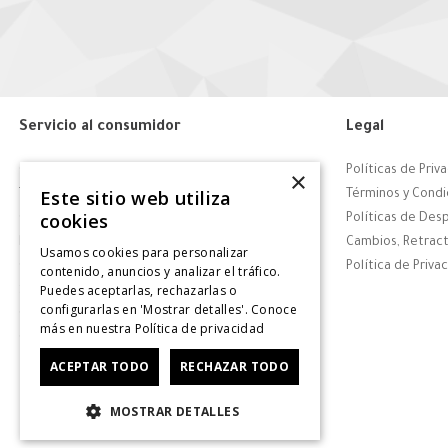
Servicio al consumidor
Legal
Centro de Ayuda
Políticas de Priv
×
Este sitio web utiliza
Tiendas
Términos y Condi
cookies
Contáctanos
Políticas de Des
Retiro en tienda
Cambios, Retract
Usamos cookies para personalizar
Giftcard
Política de Priva
contenido, anuncios y analizar el tráfico.
Puedes aceptarlas, rechazarlas o
Solicitar Factura
configurarlas en 'Mostrar detalles'. Conoce
CyberDay
más en nuestra
Política de privacidad
CyberMonday
ACEPTAR TODO
RECHAZAR TODO
MOSTRAR DETALLES