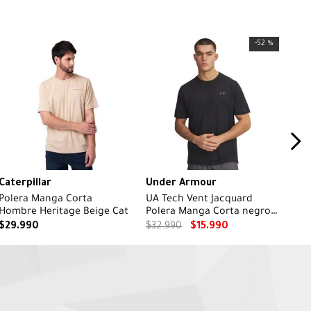
-
52 %
Caterpillar
Under Armour
Polera Manga Corta
UA Tech Vent Jacquard
Hombre Heritage Beige Cat
Polera Manga Corta negro
para hombre
$
29
.
990
$
32
.
990
$
15
.
990