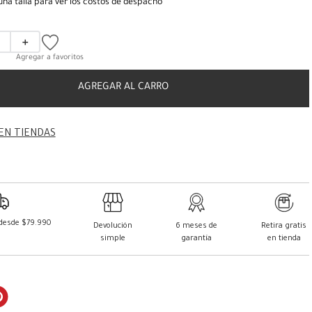
una talla para ver los costos de despacho
＋
AGREGAR AL CARRO
EN TIENDAS
 desde $79.990
Devolución
6 meses de
Retira gratis
simple
garantía
en tienda