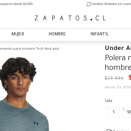
espacho desde $3.890
Cambios ilimitados sin costo
MUJER
HOMBRE
INFANTIL
Under 
amiento para hombre Tech Vent azul
Polera 
hombre 
$
29
.
990
Hasta
12
x
$
15
Talla
S
M