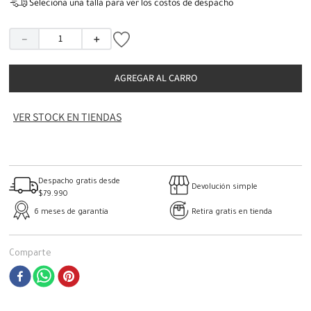
Seleciona una talla para ver los costos de despacho
－
＋
AGREGAR AL CARRO
VER STOCK EN TIENDAS
Despacho gratis desde
Devolución simple
$79.990
6 meses de garantía
Retira gratis en tienda
Comparte