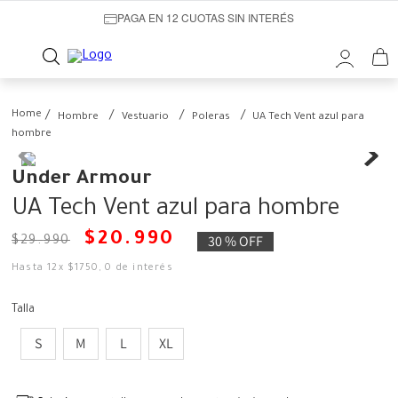
PAGA EN 12 CUOTAS SIN INTERÉS
Hombre
Vestuario
Poleras
UA Tech Vent azul para
hombre
Under Armour
UA Tech Vent azul para hombre
$
20
.
990
30 %
OFF
$
29
.
990
Hasta
12
x
$
1750
,
0
de interés
Talla
S
M
L
XL