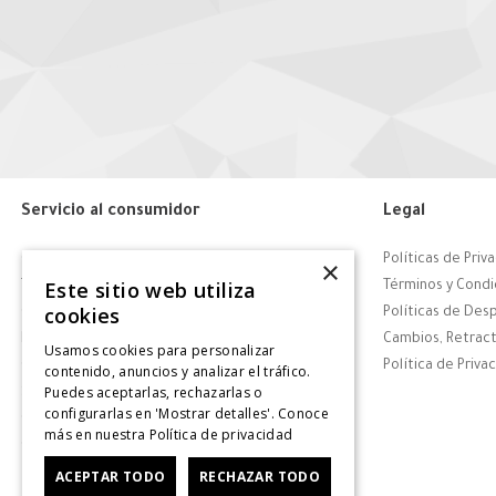
Servicio al consumidor
Legal
Centro de Ayuda
Políticas de Priv
×
Este sitio web utiliza
Tiendas
Términos y Condi
cookies
Contáctanos
Políticas de Des
Retiro en tienda
Cambios, Retract
Usamos cookies para personalizar
Giftcard
Política de Priva
contenido, anuncios y analizar el tráfico.
Puedes aceptarlas, rechazarlas o
Solicitar Factura
configurarlas en 'Mostrar detalles'. Conoce
CyberDay
más en nuestra
Política de privacidad
CyberMonday
ACEPTAR TODO
RECHAZAR TODO