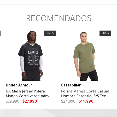
RECOMENDADOS
-
30 %
-
40 %
Under Armour
Caterpillar
UA Mesh Jersey Polera
Polera Manga Corta Casual
Manga Corta verde para
Hombre Essential S/S Tee
hombre
Verde Cat
$
39
.
990
$
27
.
990
$
24
.
990
$
14
.
990