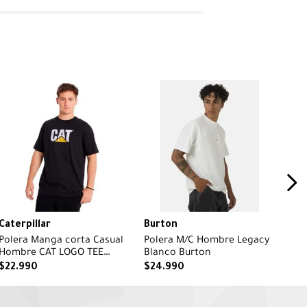
Caterpillar
Burton
Polera Manga corta Casual
Polera M/C Hombre Legacy
Hombre CAT LOGO TEE
Blanco Burton
Negro CAT
$
22
.
990
$
24
.
990