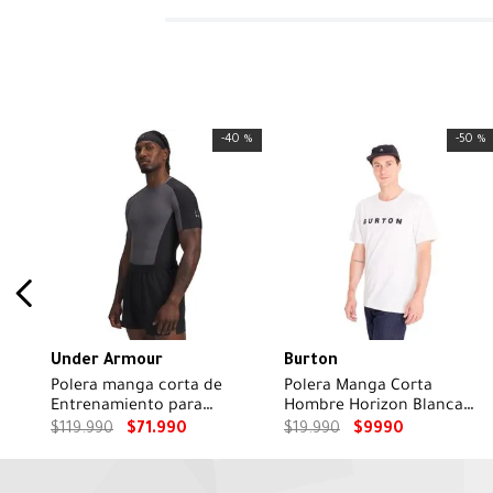
-
40 %
-
50 %
Under Armour
Burton
Polera manga corta de
Polera Manga Corta
Entrenamiento para
Hombre Horizon Blanca
Hombre Halo Gris
Burton
$
119
.
990
$
71
.
990
$
19
.
990
$
9990