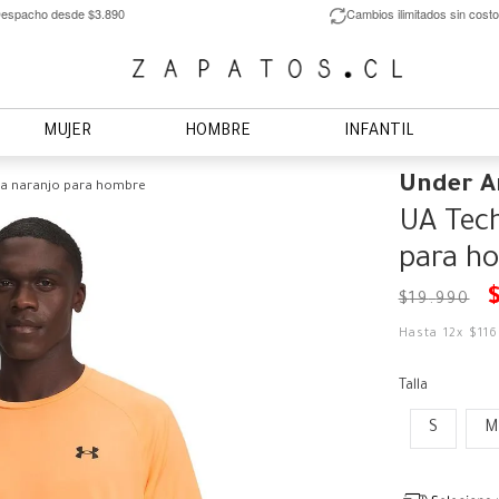
espacho desde $3.890
Cambios ilimitados sin costo
MUJER
HOMBRE
INFANTIL
Under 
ta naranjo para hombre
UA Tech
para h
$
19
.
990
Hasta
12
x
$
11
Talla
S
M