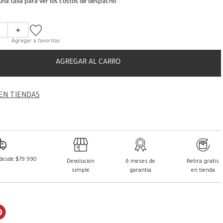
una talla para ver los costos de despacho
＋
AGREGAR AL CARRO
EN TIENDAS
 desde $79.990
Devolución
6 meses de
Retira gratis
simple
garantía
en tienda