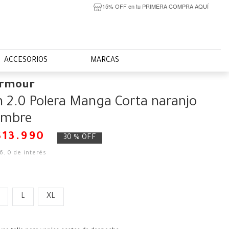
15% OFF en tu PRIMERA COMPRA AQUÍ
ACCESORIOS
MARCAS
Armour
 2.0 Polera Manga Corta naranjo
ombre
$
13
.
990
30 %
OFF
66
,
0
de interés
L
XL