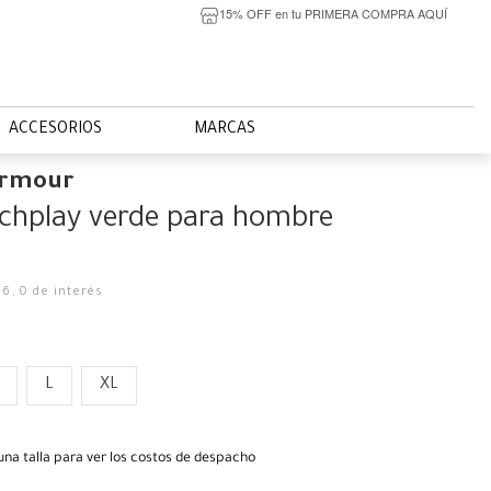
15% OFF en tu PRIMERA COMPRA AQUÍ
ACCESORIOS
MARCAS
Armour
chplay verde para hombre
66
,
0
de interés
L
XL
una talla para ver los costos de despacho