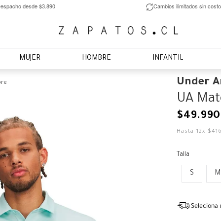
espacho desde $3.890
Cambios ilimitados sin costo
MUJER
HOMBRE
INFANTIL
Under 
bre
UA Mat
$
49
.
990
Hasta
12
x
$
41
Talla
S
M
Seleciona 