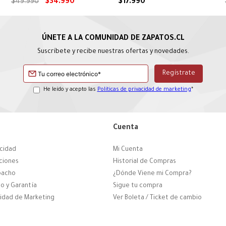
$
49
.
990
$
34
.
990
$
17
.
990
Suscríbete y recibe nuestras ofertas y novedades.
He leído y acepto las
Políticas de privacidad de marketing
*
Cuenta
acidad
Mi Cuenta
ciones
Historial de Compras
pacho
¿Dónde Viene mi Compra?
o y Garantía
Sigue tu compra
cidad de Marketing
Ver Boleta / Ticket de cambio