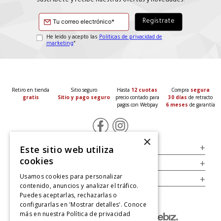
Suscríbete y recibe nuestras ofertas y novedades.
He leído y acepto las
Políticas de privacidad de
marketing
*
Retiro en tienda
Sitio seguro
Hasta
12 cuotas
Compra
segura
gratis
Sitio y pago seguro
precio contado para
30 días
de retracto
pagos con Webpay
6 meses
de garantía
×
Servicio al Consumidor
+
Este sitio web utiliza
cookies
Legal
+
Usamos cookies para personalizar
Cuenta
+
contenido, anuncios y analizar el tráfico.
Puedes aceptarlas, rechazarlas o
configurarlas en 'Mostrar detalles'. Conoce
más en nuestra
Política de privacidad