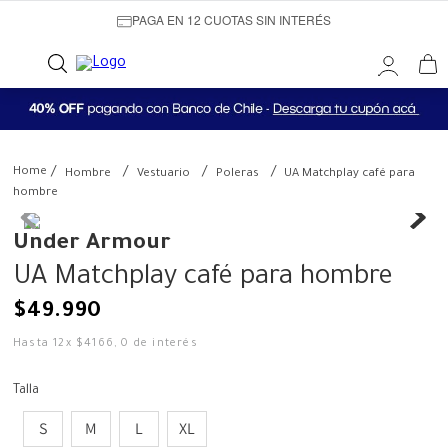
PAGA EN 12 CUOTAS SIN INTERÉS
Hombre
Vestuario
Poleras
UA Matchplay café para
hombre
Under Armour
UA Matchplay café para hombre
$
49
.
990
Hasta
12
x
$
4166
,
0
de interés
Talla
S
M
L
XL