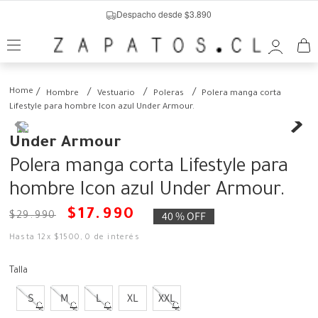
Despacho desde $3.890
Hombre
Vestuario
Poleras
Polera manga corta
Lifestyle para hombre Icon azul Under Armour.
Under Armour
Polera manga corta Lifestyle para
hombre Icon azul Under Armour.
$
17
.
990
40 %
OFF
$
29
.
990
Hasta
12
x
$
1500
,
0
de interés
Talla
S
M
L
XL
XXL