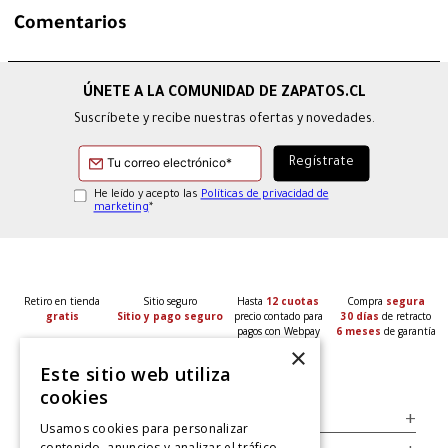
Comentarios
Suscríbete y recibe nuestras ofertas y novedades.
He leído y acepto las
Políticas de privacidad de
marketing
*
Retiro en tienda
Sitio seguro
Hasta
12 cuotas
Compra
segura
gratis
Sitio y pago seguro
precio contado para
30 días
de retracto
pagos con Webpay
6 meses
de garantía
×
Este sitio web utiliza
cookies
Servicio al Consumidor
+
Usamos cookies para personalizar
contenido, anuncios y analizar el tráfico.