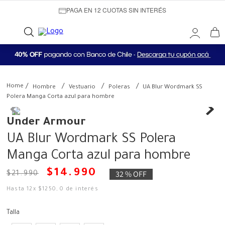
PAGA EN 12 CUOTAS SIN INTERÉS
Hombre
Vestuario
Poleras
UA Blur Wordmark SS
Polera Manga Corta azul para hombre
Under Armour
UA Blur Wordmark SS Polera
Manga Corta azul para hombre
$
14
.
990
32 %
OFF
$
21
.
990
Hasta
12
x
$
1250
,
0
de interés
Talla