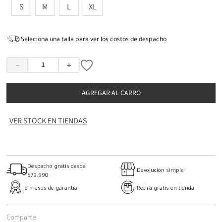
S
M
L
XL
Seleciona una talla para ver los costos de despacho
－
＋
AGREGAR AL CARRO
VER STOCK EN TIENDAS
Despacho gratis desde
Devolución simple
$79.990
6 meses de garantía
Retira gratis en tienda
Comparte