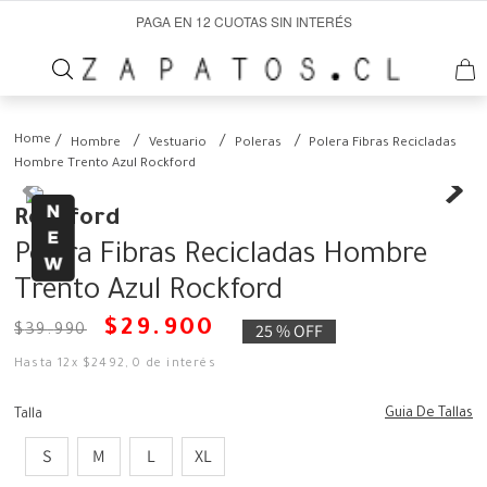
PAGA EN 12 CUOTAS SIN INTERÉS
Hombre
Vestuario
Poleras
Polera Fibras Recicladas
Hombre Trento Azul Rockford
Rockford
Polera Fibras Recicladas Hombre
Trento Azul Rockford
$
29
.
900
25 %
OFF
$
39
.
990
Hasta
12
x
$
2492
,
0
de interés
Guia De Tallas
Talla
S
M
L
XL