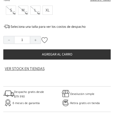
Guia De Tallas
Talla
S
M
L
XL
Seleciona una talla para ver los costos de despacho
－
＋
AGREGAR AL CARRO
VER STOCK EN TIENDAS
Despacho gratis desde
Devolución simple
$79.990
6 meses de garantía
Retira gratis en tienda