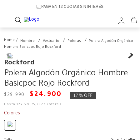
PAGA EN 12 CUOTAS SIN INTERÉS
Hombre
Vestuario
Poleras
Polera Algodón Orgánico
Hombre Basicpoc Rojo Rockford
Rockford
Polera Algodón Orgánico Hombre
Basicpoc Rojo Rockford
$
24
.
900
17 %
OFF
$
29
.
990
Hasta
12
x
$
2075
,
0
de interés
Colores