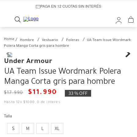
PAGA EN 12 CUOTAS SIN INTERÉS
Hombre
Vestuario
Poleras
UA Team Issue Wordmark
Polera Manga Corta gris para hombre
Under Armour
UA Team Issue Wordmark Polera
Manga Corta gris para hombre
$
11
.
990
33 %
OFF
$
17
.
990
Hasta
12
x
$
1000
,
0
de interés
Talla
S
M
L
XL