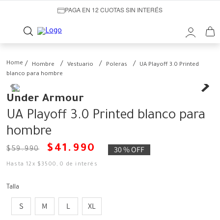
PAGA EN 12 CUOTAS SIN INTERÉS
Hombre
Vestuario
Poleras
UA Playoff 3.0 Printed
blanco para hombre
Under Armour
UA Playoff 3.0 Printed blanco para
hombre
$
41
.
990
30 %
OFF
$
59
.
990
Hasta
12
x
$
3500
,
0
de interés
Talla
S
M
L
XL