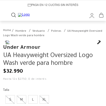
PAGA EN 12 CUOTAS SIN INTERÉS
Hombre
Vestuario
Poleras
UA Heavyweight Oversized
Logo Wash verde para hombre
Under Armour
UA Heavyweight Oversized Logo
Wash verde para hombre
$
32
.
990
Hasta
12
x
$
2750
,
0
de interés
Talla
S
M
L
XL