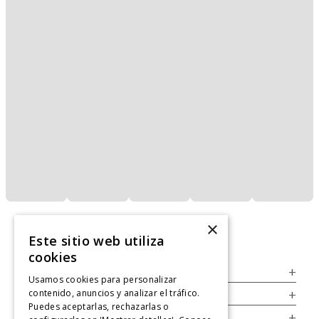
×
Este sitio web utiliza
cookies
Servicio al Consumidor
+
Usamos cookies para personalizar
contenido, anuncios y analizar el tráfico.
Legal
+
Puedes aceptarlas, rechazarlas o
Cuenta
+