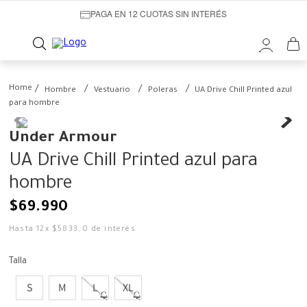
PAGA EN 12 CUOTAS SIN INTERÉS
Hombre
Vestuario
Poleras
UA Drive Chill Printed azul
para hombre
Under Armour
UA Drive Chill Printed azul para
hombre
$
69
.
990
Hasta
12
x
$
5833
,
0
de interés
Talla
S
M
L
XL