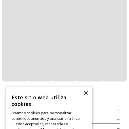
×
Este sitio web utiliza
cookies
Servicio al Consumidor
+
Usamos cookies para personalizar
contenido, anuncios y analizar el tráfico.
Legal
+
Puedes aceptarlas, rechazarlas o
Cuenta
+