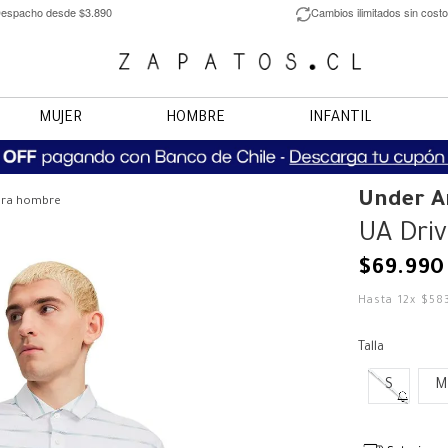
espacho desde $3.890
Cambios ilimitados sin costo
MUJER
HOMBRE
INFANTIL
Under 
para hombre
UA Driv
$
69
.
990
Hasta
12
x
$
58
Talla
S
M