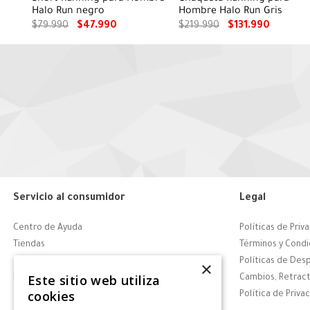
Halo Run negro
Hombre Halo Run Gris
$
79
.
990
$
47
.
990
$
219
.
990
$
131
.
990
Servicio al consumidor
Legal
Centro de Ayuda
Políticas de Priv
Tiendas
Términos y Condi
Contáctanos
Políticas de Des
×
Este sitio web utiliza
Retiro en tienda
Cambios, Retract
cookies
Giftcard
Política de Priva