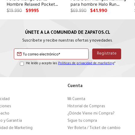
Hombre Relaxed Pocket
para hombre Halo Run
Beige Merrell
amarillo
$
19
.
990
$
9995
$
69
.
990
$
41
.
990
Suscríbete y recibe nuestras ofertas y novedades.
He leído y acepto las
Políticas de privacidad de marketing
*
Cuenta
acidad
Mi Cuenta
ciones
Historial de Compras
pacho
¿Dónde Viene mi Compra?
o y Garantía
Sigue tu compra
cidad de Marketing
Ver Boleta / Ticket de cambio