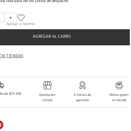
una talla para ver los costos de despacho
＋
AGREGAR AL CARRO
EN TIENDAS
 desde $79.990
Devolución
6 meses de
Retira gratis
simple
garantía
en tienda