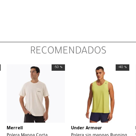
RECOMENDADOS
-
50 %
-
40 %
Merrell
Under Armour
Polera Manga Corta
Polera sin mangas Running