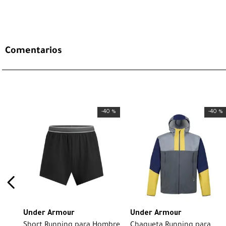
Comentarios
-
40 %
-
40 %
Under Armour
Under Armour
Short Running para Hombre
Chaqueta Running para