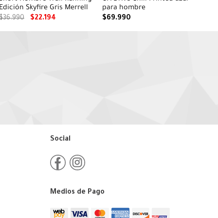
Edición Skyfire Gris Merrell
para hombre
$
36
.
990
$
22
.
194
$
69
.
990
Social
Medios de Pago