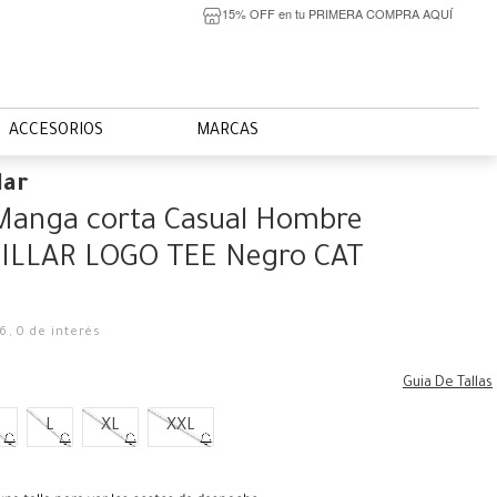
15% OFF en tu PRIMERA COMPRA AQUÍ
ACCESORIOS
MARCAS
lar
 Manga corta Casual Hombre
ILLAR LOGO TEE Negro CAT
16
,
0
de interés
Guia De Tallas
L
XL
XXL