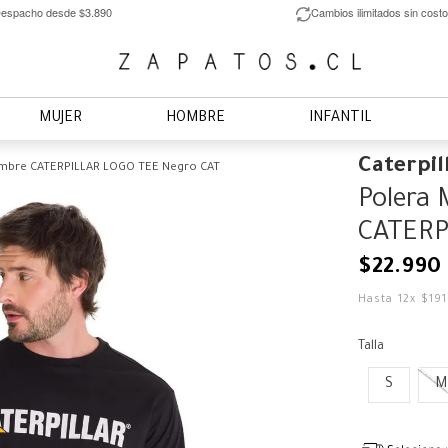
espacho desde $3.890
Cambios ilimitados sin costo
MUJER
HOMBRE
INFANTIL
Caterpil
ombre CATERPILLAR LOGO TEE Negro CAT
Polera
CATERP
$
22
.
990
Hasta
12
x
$
19
Talla
S
M