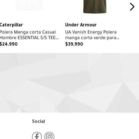
Caterpillar
Under Armour
Polera Manga corta Casual
UA Vanish Energy Polera
Hombre ESSENTIAL S/S TEE
manga corta verde para
Blanco CAT
hombre
$
24
.
990
$
39
.
990
Social