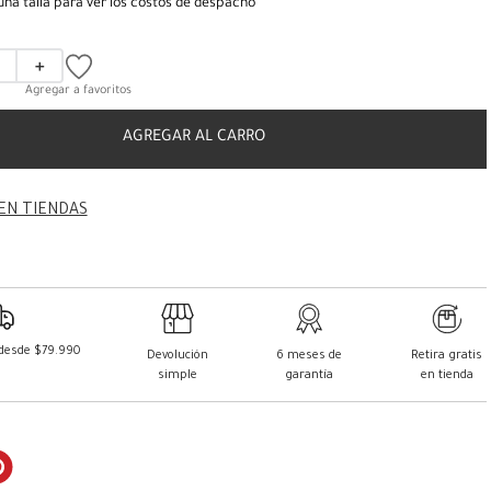
una talla para ver los costos de despacho
＋
AGREGAR AL CARRO
EN TIENDAS
 desde $79.990
Devolución
6 meses de
Retira gratis
simple
garantía
en tienda