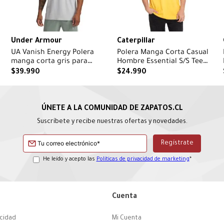
Under Armour
Caterpillar
UA Vanish Energy Polera
Polera Manga Corta Casual
manga corta gris para
Hombre Essential S/S Tee
hombre
Amarillo Cat
$
39
.
990
$
24
.
990
Suscríbete y recibe nuestras ofertas y novedades.
He leído y acepto las
Políticas de privacidad de marketing
*
Cuenta
acidad
Mi Cuenta