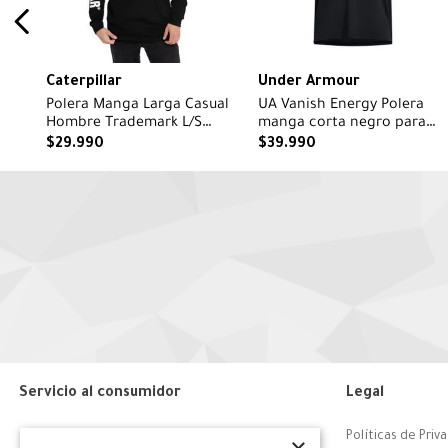
Caterpillar
Under Armour
Polera Manga Larga Casual
UA Vanish Energy Polera
Hombre Trademark L/S
manga corta negro para
Banner Tee Negro Cat
hombre
$
29
.
990
$
39
.
990
Servicio al consumidor
Legal
Centro de Ayuda
Políticas de Priv