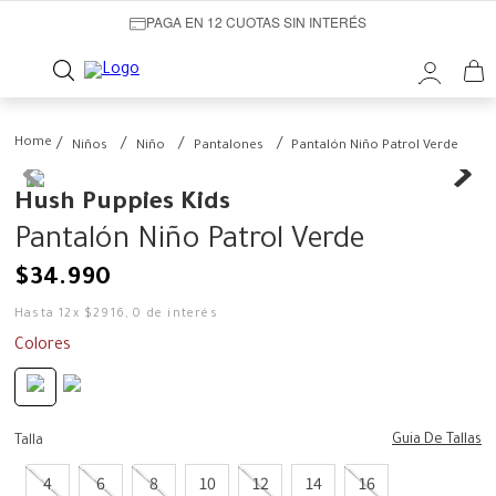
PAGA EN 12 CUOTAS SIN INTERÉS
Niños
Niño
Pantalones
Pantalón Niño Patrol Verde
Hush Puppies Kids
Pantalón Niño Patrol Verde
$
34
.
990
Hasta
12
x
$
2916
,
0
de interés
Colores
Guia De Tallas
Talla
4
6
8
10
12
14
16