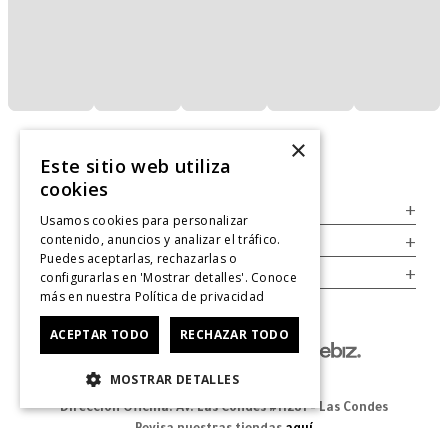
×
Este sitio web utiliza
cookies
Servicio al Consumidor
+
Usamos cookies para personalizar
contenido, anuncios y analizar el tráfico.
Legal
+
Puedes aceptarlas, rechazarlas o
Cuenta
+
configurarlas en 'Mostrar detalles'. Conoce
más en nuestra
Política de privacidad
ACEPTAR TODO
RECHAZAR TODO
MOSTRAR DETALLES
Dirección Oficina: Av. Las Condes #11281 - Las Condes
Revisa nuestras tiendas
aquí