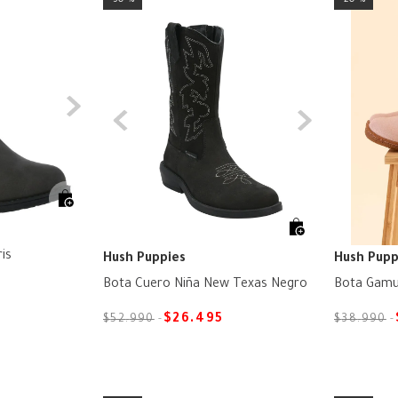
is
Hush Puppies
Hush Pupp
Bota Cuero Niña New Texas Negro
Bota Gamu
$
26
.
495
$
52
.
990
$
38
.
990