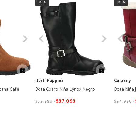
30 %
30 %
Hush Puppies
Calpany
tana Café
Bota Cuero Niña Lynox Negro
Bota Niña J
$
37
.
093
$
52
.
990
$
24
.
990