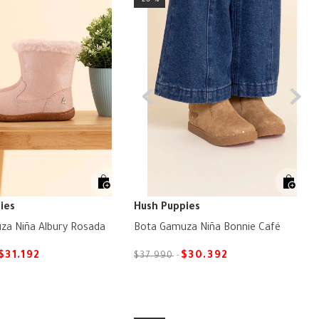
ies
Hush Puppies
za Niña Albury Rosada
Bota Gamuza Niña Bonnie Café
$
31
.
192
$
30
.
392
$
37
.
990