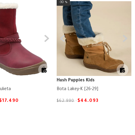
30 %
Hush Puppies Kids
ulieta
Bota Lakey-K [26-29]
$
17
.
490
$
44
.
093
$
62
.
990