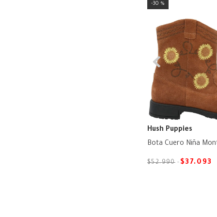
32
30 %
Hush Puppies
Bota Cuero Niña Mon
$
37
.
093
$
52
.
990