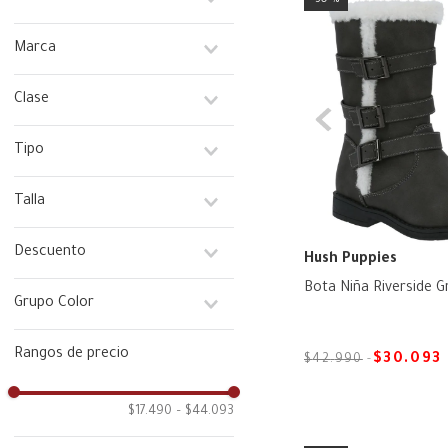
Niña
Marca
Hush Puppies
Clase
Hush Puppies Kids
Calpany
Calzado
Tipo
Bota
Talla
19
Descuento
Hush Puppies
20
21
Bota Niña Riverside Gr
Si
Grupo Color
26
27
Café
Rangos de precio
28
$
30
.
093
$
42
.
990
Negro
29
30
$17.490
–
$44.093
31