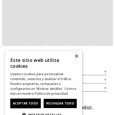
×
Este sitio web utiliza
cookies
Servicio al Consumidor
+
Usamos cookies para personalizar
contenido, anuncios y analizar el tráfico.
Legal
+
Puedes aceptarlas, rechazarlas o
Cuenta
+
configurarlas en 'Mostrar detalles'. Conoce
más en nuestra
Política de privacidad
ACEPTAR TODO
RECHAZAR TODO
MOSTRAR DETALLES