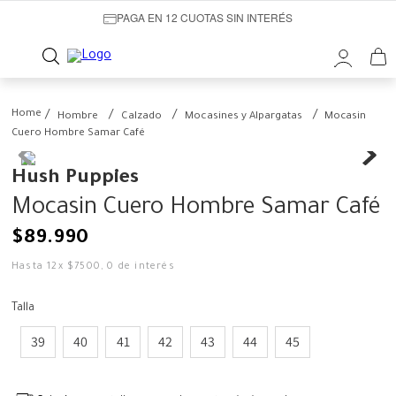
PAGA EN 12 CUOTAS SIN INTERÉS
Hombre
Calzado
Mocasines y Alpargatas
Mocasin
Cuero Hombre Samar Café
Hush Puppies
Mocasin Cuero Hombre Samar Café
$
89
.
990
Hasta
12
x
$
7500
,
0
de interés
Talla
39
40
41
42
43
44
45