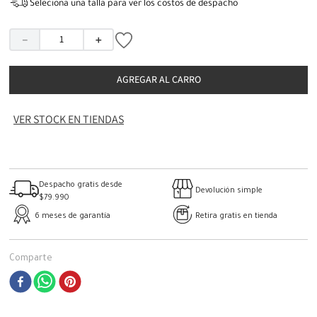
Seleciona una talla para ver los costos de despacho
－
＋
AGREGAR AL CARRO
VER STOCK EN TIENDAS
Despacho gratis desde
Devolución simple
$79.990
6 meses de garantía
Retira gratis en tienda
Comparte