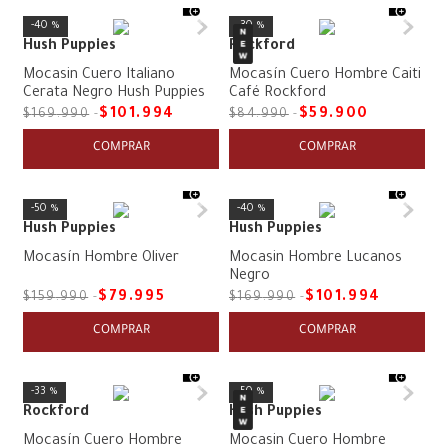
40 %
30 %
Hush Puppies
Rockford
Mocasin Cuero Italiano
Mocasín Cuero Hombre Caiti
Cerata Negro Hush Puppies
Café Rockford
$
101
.
994
$
59
.
900
$
169
.
990
$
84
.
990
COMPRAR
COMPRAR
50 %
40 %
Hush Puppies
Hush Puppies
Mocasín Hombre Oliver
Mocasin Hombre Lucanos
Negro
$
79
.
995
$
101
.
994
$
159
.
990
$
169
.
990
COMPRAR
COMPRAR
33 %
50 %
Rockford
Hush Puppies
Mocasín Cuero Hombre
Mocasin Cuero Hombre