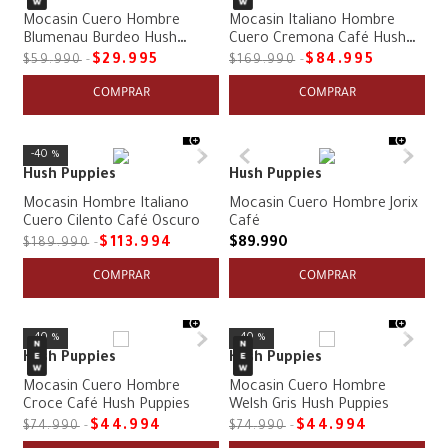
Mocasin Cuero Hombre
Mocasin Italiano Hombre
Blumenau Burdeo Hush
Cuero Cremona Café Hush
Puppies
Puppies
$
29
.
995
$
84
.
995
$
59
.
990
$
169
.
990
COMPRAR
COMPRAR
40 %
Hush Puppies
Hush Puppies
Mocasin Hombre Italiano
Mocasin Cuero Hombre Jorix
Cuero Cilento Café Oscuro
Café
$
113
.
994
$
89
.
990
$
189
.
990
COMPRAR
COMPRAR
40 %
40 %
Hush Puppies
Hush Puppies
Mocasin Cuero Hombre
Mocasin Cuero Hombre
Croce Café Hush Puppies
Welsh Gris Hush Puppies
$
44
.
994
$
44
.
994
$
74
.
990
$
74
.
990