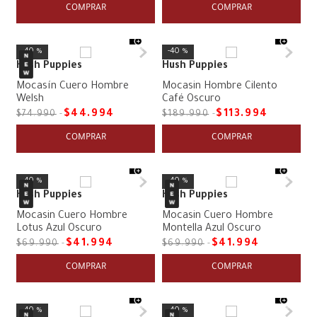
COMPRAR
COMPRAR
40 %
40 %
Hush Puppies
Hush Puppies
Mocasín Cuero Hombre
Mocasin Hombre Cilento
Welsh
Café Oscuro
$
44
.
994
$
113
.
994
$
74
.
990
$
189
.
990
COMPRAR
COMPRAR
40 %
40 %
Hush Puppies
Hush Puppies
Mocasin Cuero Hombre
Mocasin Cuero Hombre
Lotus Azul Oscuro
Montella Azul Oscuro
$
41
.
994
$
41
.
994
$
69
.
990
$
69
.
990
COMPRAR
COMPRAR
40 %
40 %