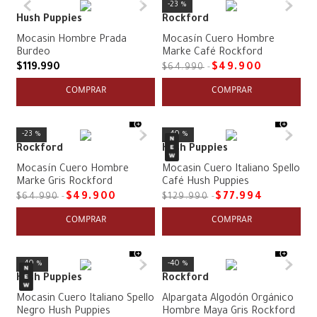
23 %
Hush Puppies
Rockford
Mocasin Hombre Prada
Mocasín Cuero Hombre
Burdeo
Marke Café Rockford
$
119
.
990
$
49
.
900
$
64
.
990
COMPRAR
COMPRAR
23 %
40 %
Rockford
Hush Puppies
Mocasín Cuero Hombre
Mocasin Cuero Italiano Spello
Marke Gris Rockford
Café Hush Puppies
$
49
.
900
$
77
.
994
$
64
.
990
$
129
.
990
COMPRAR
COMPRAR
40 %
40 %
Hush Puppies
Rockford
Mocasin Cuero Italiano Spello
Alpargata Algodón Orgánico
Negro Hush Puppies
Hombre Maya Gris Rockford