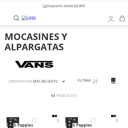
Despacho desde $3.890
MOCASINES Y
ALPARGATAS
FILTRAR
ORDENAR POR
MÁS RECIENTE
64
PRODUCTOS
50 %
50 %
Hush Puppies
Hush Puppies