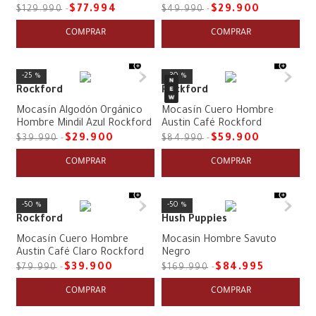
$
77
.
994
$
29
.
900
$
129
.
990
$
49
.
990
COMPRAR
COMPRAR
25 %
30 %
Rockford
Rockford
Mocasín Algodón Orgánico
Mocasín Cuero Hombre
Hombre Mindil Azul Rockford
Austin Café Rockford
$
29
.
900
$
59
.
900
$
39
.
990
$
84
.
990
COMPRAR
COMPRAR
50 %
50 %
Rockford
Hush Puppies
Mocasín Cuero Hombre
Mocasin Hombre Savuto
Austin Café Claro Rockford
Negro
$
39
.
900
$
84
.
995
$
79
.
990
$
169
.
990
COMPRAR
COMPRAR