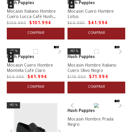
Hush Puppies
Hush Puppies
Mocasin Italiano Hombre
Mocasin Cuero Hombre
Cuero Lucca Café Hush
Lotus
Puppies
$
101
.
994
$
41
.
994
$
169
.
990
$
69
.
990
COMPRAR
COMPRAR
40 %
40 %
Hush Puppies
Hush Puppies
Mocasin Cuero Hombre
Mocasin Hombre Italiano
Montella Café Claro
Cuero Ulivo Negro
$
41
.
994
$
71
.
994
$
69
.
990
$
119
.
990
COMPRAR
COMPRAR
40 %
Hush Puppies
Mocasin Hombre Prada
Negro