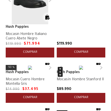
Hush Puppies
Mocasin Hombre Italiano
Cuero Abete Negro
$
71
.
994
$
119
.
990
$
119
.
990
COMPRAR
COMPRAR
50 %
Hush Puppies
Hush Puppies
Mocasin Cuero Hombre
Mocasín Hombre Stanford II
Montella Gris
$
37
.
495
$
89
.
990
$
74
.
990
COMPRAR
COMPRAR