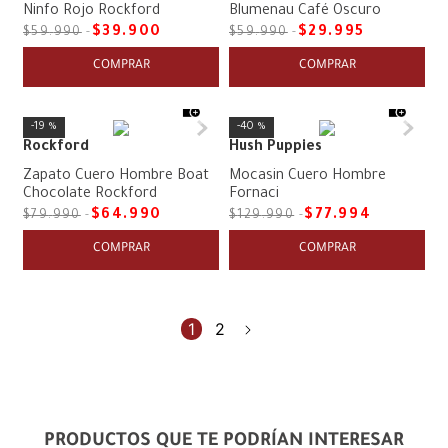
Ninfo Rojo Rockford
Blumenau Café Oscuro
$
39
.
900
$
29
.
995
$
59
.
990
$
59
.
990
COMPRAR
COMPRAR
19 %
40 %
Rockford
Hush Puppies
Zapato Cuero Hombre Boat
Mocasin Cuero Hombre
Chocolate Rockford
Fornaci
$
64
.
990
$
77
.
994
$
79
.
990
$
129
.
990
COMPRAR
COMPRAR
1
2
PRODUCTOS QUE TE PODRÍAN INTERESAR