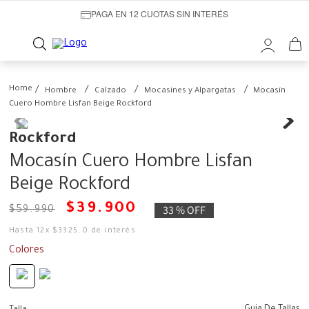
PAGA EN 12 CUOTAS SIN INTERÉS
Hombre
Calzado
Mocasines y Alpargatas
Mocasín
Cuero Hombre Lisfan Beige Rockford
Rockford
Mocasín Cuero Hombre Lisfan
Beige Rockford
$
39
.
900
33 %
OFF
$
59
.
990
Hasta
12
x
$
3325
,
0
de interés
Colores