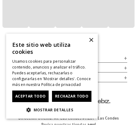
×
Este sitio web utiliza
cookies
Servicio al Consumidor
+
Usamos cookies para personalizar
contenido, anuncios y analizar el tráfico.
Legal
+
Puedes aceptarlas, rechazarlas o
Cuenta
+
configurarlas en 'Mostrar detalles'. Conoce
más en nuestra
Política de privacidad
ACEPTAR TODO
RECHAZAR TODO
MOSTRAR DETALLES
Dirección Oficina: Av. Las Condes #11281 - Las Condes
Revisa nuestras tiendas
aquí
© 2025 Zapatos derechos de autor