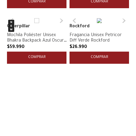
COMPRAR
COMPRAR
Caterpillar
Rockford
Mochila Poliéster Unisex
Fragancia Unisex Petricor
Bhakra Backpack Azul Oscura
Diff Verde Rockford
Cat
$
59
.
990
$
26
.
990
COMPRAR
COMPRAR