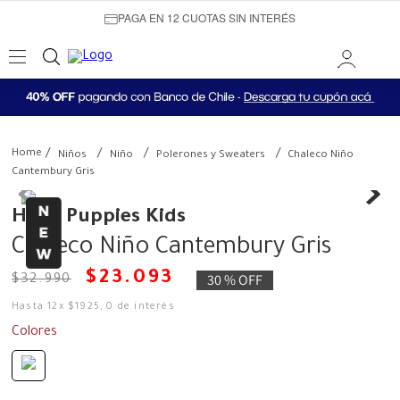
PAGA EN 12 CUOTAS SIN INTERÉS
Niños
Niño
Polerones y Sweaters
Chaleco Niño
Cantembury Gris
Hush Puppies Kids
Chaleco Niño Cantembury Gris
$
23
.
093
30 %
OFF
$
32
.
990
Hasta
12
x
$
1925
,
0
de interés
Colores