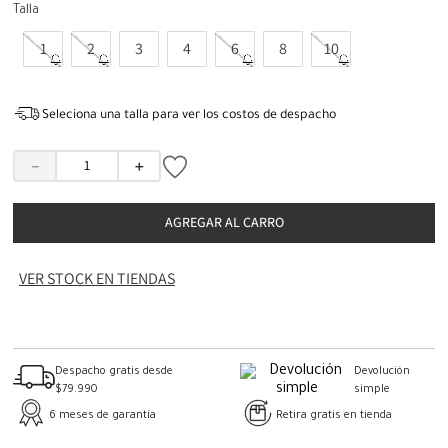
Talla
1
2
3
4
6
8
10
Seleciona una talla para ver los costos de despacho
－
＋
AGREGAR AL CARRO
VER STOCK EN TIENDAS
Despacho gratis desde
Devolución
$79.990
simple
6 meses de garantía
Retira gratis en tienda