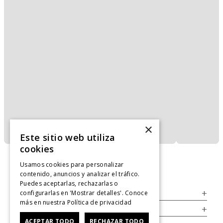
×
Este sitio web utiliza
cookies
Usamos cookies para personalizar
contenido, anuncios y analizar el tráfico.
Puedes aceptarlas, rechazarlas o
configurarlas en 'Mostrar detalles'. Conoce
Servicio al Consumidor
+
más en nuestra
Política de privacidad
Legal
+
ACEPTAR TODO
RECHAZAR TODO