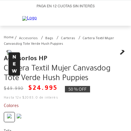
PAGA EN 12 CUOTAS SIN INTERÉS
Accesorios
Bags
Carteras
Cartera Textil Mujer
Canvasdog Tote Verde Hush Puppies
Accesorios HP
Cartera Textil Mujer Canvasdog
Tote Verde Hush Puppies
$
24
.
995
50 %
OFF
$
49
.
990
Hasta
12
x
$
2083
,
0
de interés
Colores