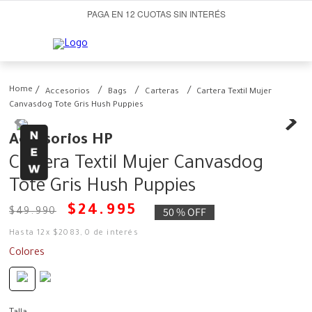
PAGA EN 12 CUOTAS SIN INTERÉS
Accesorios
Bags
Carteras
Cartera Textil Mujer
Canvasdog Tote Gris Hush Puppies
Accesorios HP
Cartera Textil Mujer Canvasdog
Tote Gris Hush Puppies
$
24
.
995
50 %
OFF
$
49
.
990
Hasta
12
x
$
2083
,
0
de interés
Colores