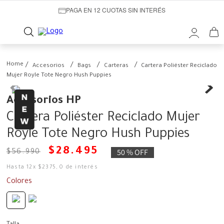
PAGA EN 12 CUOTAS SIN INTERÉS
Accesorios
Bags
Carteras
Cartera Poliéster Reciclado
Mujer Royle Tote Negro Hush Puppies
Accesorios HP
Cartera Poliéster Reciclado Mujer
Royle Tote Negro Hush Puppies
$
28
.
495
50 %
OFF
$
56
.
990
Hasta
12
x
$
2375
,
0
de interés
Colores