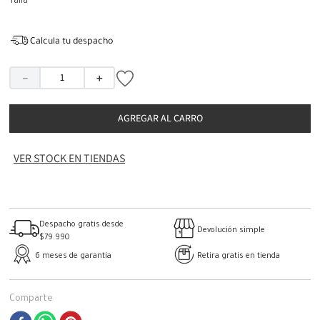
Talla
Calcula tu despacho
－
＋
AGREGAR AL CARRO
VER STOCK EN TIENDAS
Despacho gratis desde
Devolución simple
$79.990
6 meses de garantía
Retira gratis en tienda
Comparte