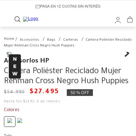
PAGA EN 12 CUOTAS SIN INTERÉS
Accesorios
Bags
Carteras
Cartera Poliéster Reciclado
Mujer Rehman Cross Negro Hush Puppies
Accesorios HP
Cartera Poliéster Reciclado Mujer
Rehman Cross Negro Hush Puppies
$
27
.
495
50 %
OFF
$
54
.
990
Hasta
12
x
$
2292
,
0
de interés
Colores