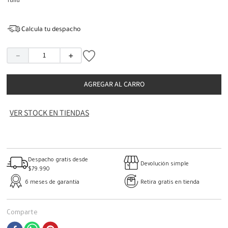
Talla
Calcula tu despacho
－
＋
AGREGAR AL CARRO
VER STOCK EN TIENDAS
Despacho gratis desde
Devolución simple
$79.990
6 meses de garantía
Retira gratis en tienda
Comparte