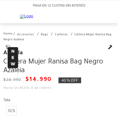
PAGA EN 12 CUOTAS SIN INTERÉS
Accesorios
Bags
Carteras
Cartera Mujer Ranisa Bag
Negro Azaleia
Azaleia
Cartera Mujer Ranisa Bag Negro
Azaleia
$
14
.
990
40 %
OFF
$
24
.
990
Hasta
12
x
$
1250
,
0
de interés
Talla
O/S