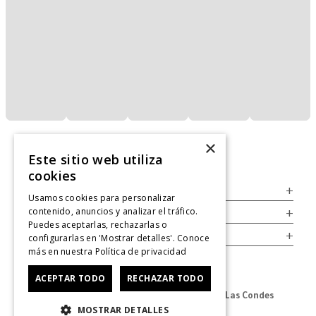
×
Este sitio web utiliza
cookies
Servicio al Consumidor
+
Usamos cookies para personalizar
contenido, anuncios y analizar el tráfico.
Legal
+
Puedes aceptarlas, rechazarlas o
Cuenta
+
configurarlas en 'Mostrar detalles'. Conoce
más en nuestra
Política de privacidad
ACEPTAR TODO
RECHAZAR TODO
Dirección Oficina: Av. Las Condes #11281 - Las Condes
MOSTRAR DETALLES
Revisa nuestras tiendas
aquí