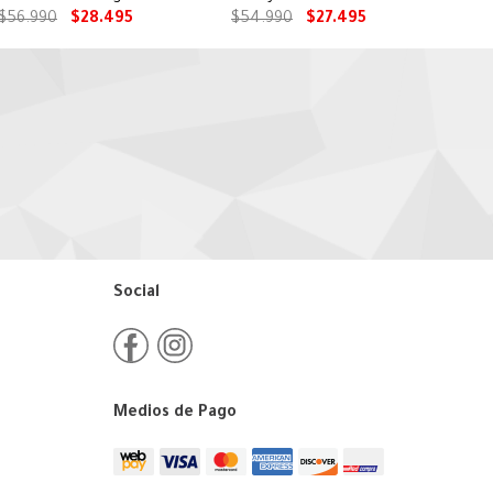
Puppies
Puppies
$
56
.
990
$
28
.
495
$
54
.
990
$
27
.
495
Social
Medios de Pago