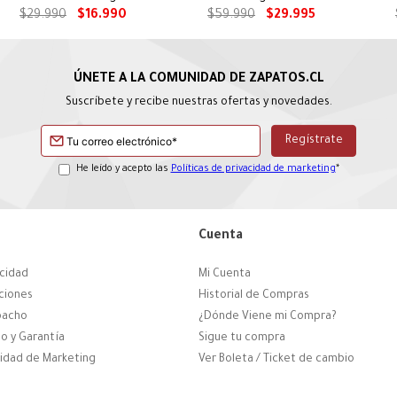
Puppies
Puppies
$
29
.
990
$
16
.
990
$
59
.
990
$
29
.
995
Suscríbete y recibe nuestras ofertas y novedades.
He leído y acepto las
Políticas de privacidad de marketing
*
Cuenta
acidad
Mi Cuenta
ciones
Historial de Compras
pacho
¿Dónde Viene mi Compra?
o y Garantía
Sigue tu compra
cidad de Marketing
Ver Boleta / Ticket de cambio