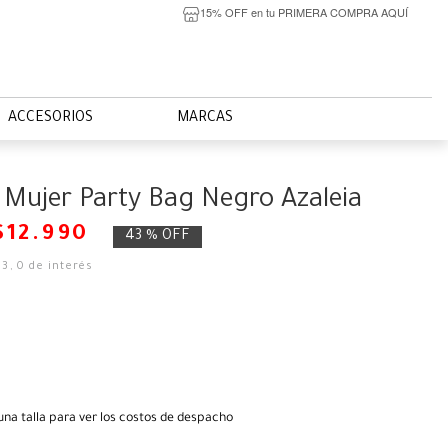
15% OFF en tu PRIMERA COMPRA AQUÍ
ACCESORIOS
MARCAS
 Mujer Party Bag Negro Azaleia
$
12
.
990
43 %
OFF
83
,
0
de interés
una talla para ver los costos de despacho