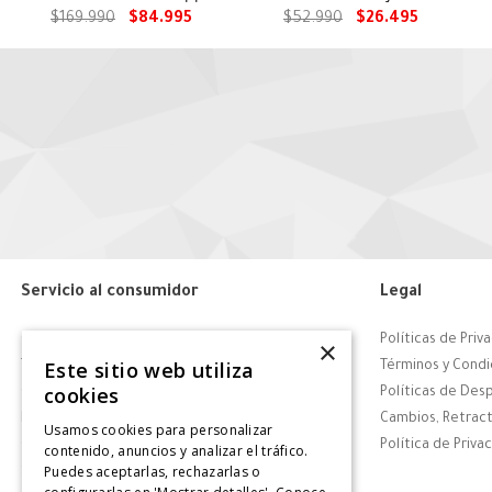
Puppies
$
169
.
990
$
84
.
995
$
52
.
990
$
26
.
495
Servicio al consumidor
Legal
Centro de Ayuda
Políticas de Priv
×
Este sitio web utiliza
Tiendas
Términos y Condi
cookies
Contáctanos
Políticas de Des
Retiro en tienda
Cambios, Retract
Usamos cookies para personalizar
Giftcard
Política de Priva
contenido, anuncios y analizar el tráfico.
Puedes aceptarlas, rechazarlas o
Solicitar Factura