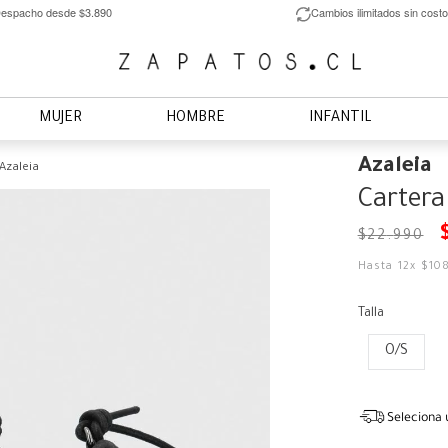
espacho desde $3.890
Cambios ilimitados sin costo
MUJER
HOMBRE
INFANTIL
Azaleia
Azaleia
Cartera
$
22
.
990
Hasta
12
x
$
10
Talla
O/S
Seleciona 